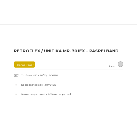
RETROFLEX / UNITIKA MR-701EX – PASPELBAND
Opnaairbaar
kleur :
Thuiswas 50 x 60°C / ISO6330
Basis materiaal: MR 701EX
9 mm paspelband x 200 meter per rol