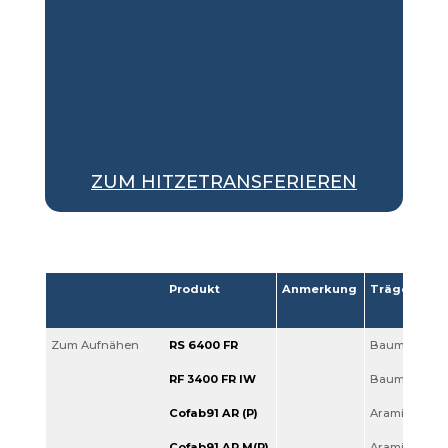
ZUM HITZETRANSFERIEREN
Produkt
Anmerkung
Träger
Zum Aufnähen
RS 6400 FR
Baumwolle
RF 3400 FR IW
Baumwolle
Cofab91 AR (P)
Aramid
Cofab91 AR M(P)
Aramid