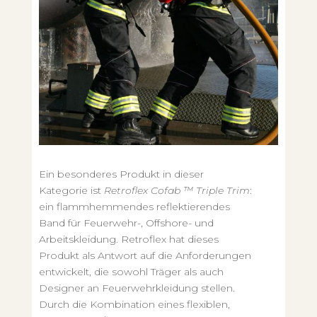
Ein besonderes Produkt in dieser
Kategorie ist
Retroflex Cofab ™ Triple Trim
:
ein flammhemmendes reflektierendes
Band für Feuerwehr-, Offshore- und
Arbeitskleidung. Retroflex hat dieses
Produkt als Antwort auf die Anforderungen
entwickelt, die sowohl Träger als auch
Designer an Feuerwehrkleidung stellen.
Durch die Kombination eines flexiblen,