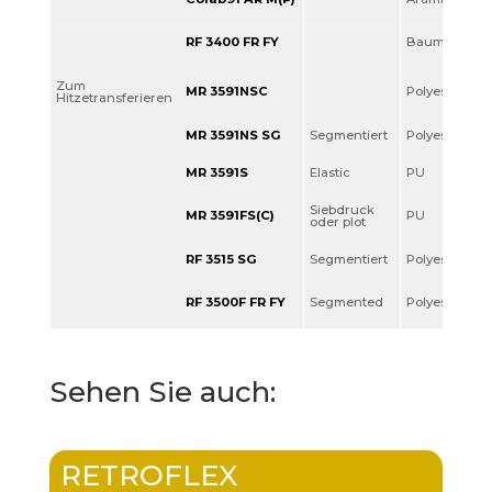
RF 3400 FR FY
Baumwolle
Zum
MR 3591NSC
Polyester
Hitzetransferieren
MR 3591NS SG
Segmentiert
Polyester
MR 3591S
Elastic
PU
Siebdruck
MR 3591FS(C)
PU
oder plot
RF 3515 SG
Segmentiert
Polyester
RF 3500F FR FY
Segmented
Polyester
Sehen Sie auch:
RETROFLEX